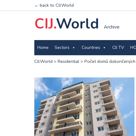
← back to CIJ.World
CIJ.
World
Archive
Home
Sectors
Countries
CIJ TV
HO
CIJ.World
>
Residential
>
Počet domů dokončených v