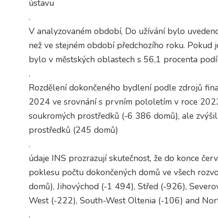
ústavu
.
V analyzovaném období, Do užívání bylo uveden
než ve stejném období předchozího roku. Pokud j
bylo v městských oblastech s 56,1 procenta pod
.
Rozdělení dokončeného bydlení podle zdrojů fina
2024 ve srovnání s prvním pololetím v roce 2023
soukromých prostředků (-6 386 domů), ale zvýši
prostředků (245 domů)
.
údaje INS prozrazují skutečnost, že do konce červ
poklesu počtu dokončených domů ve všech rozvoj
domů), Jihovýchod (-1 494), Střed (-926), Severo
West (-222), South-West Oltenia (-106) and Nor
.