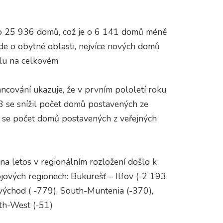
o 25 936 domů, což je o 6 141 domů méně
de o obytné oblasti, nejvíce nových domů
ílu na celkovém
ncování ukazuje, že v prvním pololetí roku
 se snížil počet domů postavených ze
l se počet domů postavených z veřejných
na letos v regionálním rozložení došlo k
ových regionech: Bukurešť – Ilfov (-2 193
východ ( -779), South-Muntenia (-370),
th-West (-51)