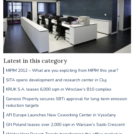
Latest in this category
MIPIM 2012 – What are you explcting from MIPIM this year?
SITA opens development and research center in Cluj
KRUK S.A. leases 6,000 sqm in Wroclaw’s B10 complex
Genesis Property secures SBTi approval for long-term emission
reduction targets
AFI Europe Launches New Coworking Center in Vysočany
GN Poland leases over 2,000 sqm in Warsaw’s Saski Crescent