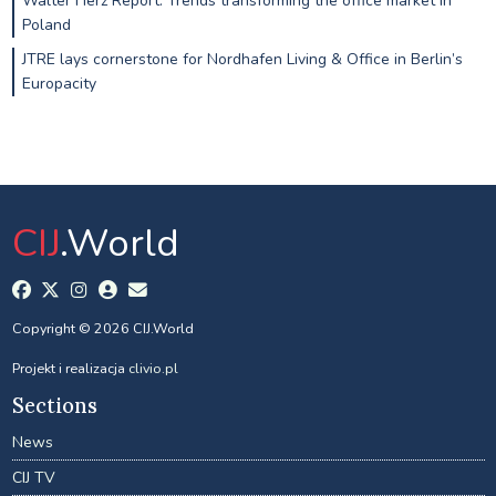
Walter Herz Report: Trends transforming the office market in
Poland
JTRE lays cornerstone for Nordhafen Living & Office in Berlin’s
Europacity
CIJ
.World
Copyright © 2026 CIJ.World
Projekt i realizacja
clivio.pl
Sections
News
CIJ TV