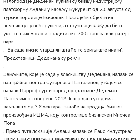
малопродаје Дедеман, купили су бившу индустријску
платформу Андами у насељу Букурешт од 23. августа од
турске породице Ескиоцак. Постојећи објекти на
земљишту су већ срушени, а стручњаци кажу да би се
уместо њих могло изградити око 700 станова или ритејл
парк
. “За сада нисмо утврдили шта ће то земљиште имати”,
Представници Дедемана су рекли
.
Земљиште, које је сада у власништву Дедемана, налази се
иза тржног центра Супернова Пантелимон, у којем се
налази Царрефоур, и поред продавнице Дедеман
Пантелимон, отворене 2018. Још један сусед има
земљиште од 3,6 хектара , такође на продају, бившег
произвођача ИЦМА, коју контролише бизнисмен Мирчеа
Попа
. Преко пута локације Андами налази се Рамс Индустриал
Парк, чији су власници замислили ПУЗ да замени складишта