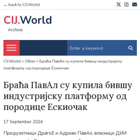
← back to CIJ.World
CIJ.
World
Archive
CIJ.World
>
Other
>
Браћа ПавАл су купила бившу индустријску
платформу од породице Ескиочак
Браћа ПавАл су купила бившу
индустријску платформу од
породице Ескиочак
17 September 2024
Предузетници ДрагоЕ и Адриан ПавАл, власници ДИИ