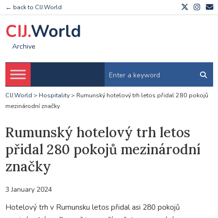
← back to CIJ.World
CIJ.
World
Archive
CIJ.World
>
Hospitality
>
Rumunský hotelový trh letos přidal 280 pokojů
mezinárodní značky
Rumunský hotelový trh letos
přidal 280 pokojů mezinárodní
značky
3 January 2024
Hotelový trh v Rumunsku letos přidal asi 280 pokojů