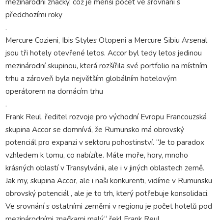
mezinárodní značky, což je menší počet ve srovnání s
předchozími roky
.
Mercure Cozieni, Ibis Styles Otopeni a Mercure Sibiu Arsenal
jsou tři hotely otevřené letos. Accor byl tedy letos jedinou
mezinárodní skupinou, která rozšířila své portfolio na místním
trhu a zároveň byla největším globálním hotelovým
operátorem na domácím trhu
.
Frank Reul, ředitel rozvoje pro východní Evropu Francouzská
skupina Accor se domnívá, že Rumunsko má obrovský
potenciál pro expanzi v sektoru pohostinství. “Je to paradox
vzhledem k tomu, co nabízíte. Máte moře, hory, mnoho
krásných oblastí v Transylvánii, ale i v jiných oblastech země.
Jak my, skupina Accor, ale i naši konkurenti, vidíme v Rumunsku
obrovský potenciál , ale je to trh, který potřebuje konsolidaci.
Ve srovnání s ostatními zeměmi v regionu je počet hotelů pod
mezinárodními značkami malý,“ řekl Frank Reul