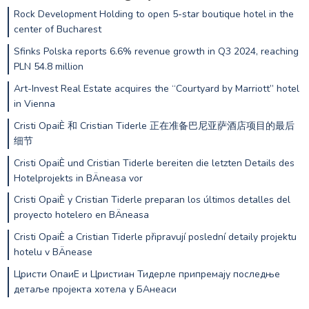
Rock Development Holding to open 5-star boutique hotel in the
center of Bucharest
Sfinks Polska reports 6.6% revenue growth in Q3 2024, reaching
PLN 54.8 million
Art-Invest Real Estate acquires the “Courtyard by Marriott” hotel
in Vienna
Cristi OpaiÈ 和 Cristian Tiderle 正在准备巴尼亚萨酒店项目的最后
细节
Cristi OpaiÈ und Cristian Tiderle bereiten die letzten Details des
Hotelprojekts in BÄneasa vor
Cristi OpaiÈ y Cristian Tiderle preparan los últimos detalles del
proyecto hotelero en BÄneasa
Cristi OpaiÈ a Cristian Tiderle připravují poslední detaily projektu
hotelu v BÄnease
Цристи ОпаиЕ и Цристиан Тидерле припремају последње
детаље пројекта хотела у БАнеаси