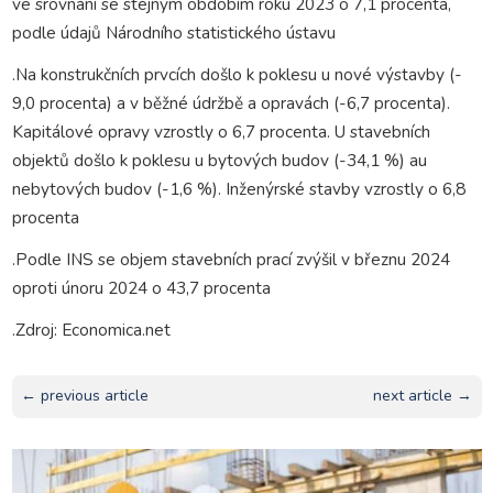
ve srovnání se stejným obdobím roku 2023 o 7,1 procenta,
podle údajů Národního statistického ústavu
.Na konstrukčních prvcích došlo k poklesu u nové výstavby (-
9,0 procenta) a v běžné údržbě a opravách (-6,7 procenta).
Kapitálové opravy vzrostly o 6,7 procenta. U stavebních
objektů došlo k poklesu u bytových budov (-34,1 %) au
nebytových budov (-1,6 %). Inženýrské stavby vzrostly o 6,8
procenta
.Podle INS se objem stavebních prací zvýšil v březnu 2024
oproti únoru 2024 o 43,7 procenta
.Zdroj: Economica.net
← previous article
next article →