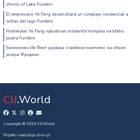
shores of Lake Fundeni
El empresario Ye Feng desarrollará un complejo residencial a
orillas del lago Fundeni
Podnikatel Ye Feng vybudovat rezidenční komplex na břehu
jezera Fundeni
Бизнисмен Ие Фенг развија стамбени комплекс на обали
језера Фундени
CIJ
.World
Copyright © 2026 CIJ.World
Projekt i realizacja
clivio.pl