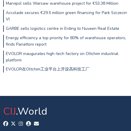
Marvipol sells Warsaw warehouse project for €53.38 Million
Accolade secures €29.5 million green financing for Park Szczecin
VI
GARBE sells logistics centre in Erding to Nuveen Real Estate
Energy efficiency a top priority for 80% of warehouse operators,
finds Panattoni report
EVOLOR inaugurates high-tech factory on Oltchim industrial
platform
EVOLOR在Oltchim工业平台上开设高科技工厂
CIJ
.World