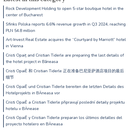
Rock Development Holding to open 5-star boutique hotel in the
center of Bucharest
Sfinks Polska reports 6.6% revenue growth in Q3 2024, reaching
PLN 54.8 million
Art-Invest Real Estate acquires the “Courtyard by Marriott” hotel
in Vienna
Cristi Opaiț and Cristian Tiderle are preparing the last details of
the hotel project in Băneasa
Cristi OpaiÈ 和 Cristian Tiderle 正在准备巴尼亚萨酒店项目的最后
细节
Cristi OpaiÈ und Cristian Tiderle bereiten die letzten Details des
Hotelprojekts in BÄneasa vor
Cristi OpaiÈ a Cristian Tiderle připravují poslední detaily projektu
hotelu v BÄnease
Cristi OpaiÈ y Cristian Tiderle preparan los últimos detalles del
proyecto hotelero en BÄneasa