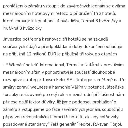
prohlášení o záměru vstoupit do závěrečných jednání se dvěma
mezinárodními hotelovými řetězci o přidružení tří z hotelů,
které spravují: International 4 hvězdičky, Termal 3 hvězdičky a
NufÄrul 3 hvězdičky
.Investice potřebná k renovaci tří hotelů se na základě
současných údajů a předpokládané doby dokončení odhaduje
na přibližně 12 milionů EUR je přibližně tři roky, po etapách
.”Přičlenění hotelů International, Termal a NufÄrul k prestižním
mezinárodním sítím v pohostinství je součástí dlouhodobé
rozvojové strategie Turism Felix SA, strategie zaměřené na tři
směry: zdraví, wellness a harmonie Věřím v potenciál lázeňské
turistiky realizované po celý rok a mezinárodní příslušnost nám
přinese další faktor důvěry. Již jsme podepsali prohlášení o
záměru a vstupujeme do fáze závěrečných jednání, souběžně s
přípravou rekonstrukčních prací tří hotelů tak, aby splňovaly
požadované standardy,“ řekl generální ředitel RÄzvan Pörjol.