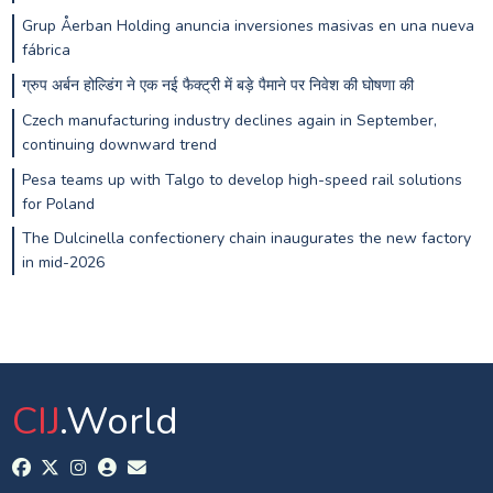
Grup Åerban Holding anuncia inversiones masivas en una nueva
fábrica
ग्रुप अर्बन होल्डिंग ने एक नई फैक्ट्री में बड़े पैमाने पर निवेश की घोषणा की
Czech manufacturing industry declines again in September,
continuing downward trend
Pesa teams up with Talgo to develop high-speed rail solutions
for Poland
The Dulcinella confectionery chain inaugurates the new factory
in mid-2026
CIJ
.World