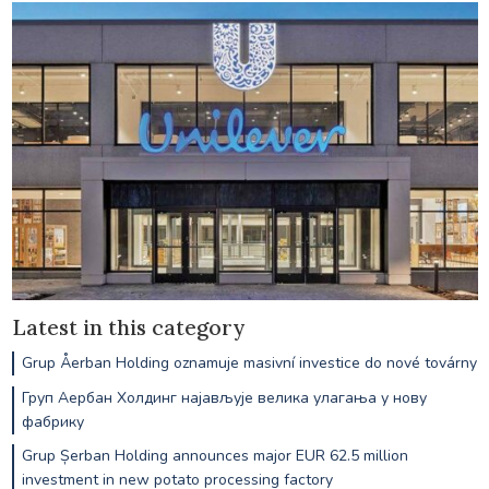
Latest in this category
Grup Åerban Holding oznamuje masivní investice do nové továrny
Груп Аербан Холдинг најављује велика улагања у нову
фабрику
Grup Șerban Holding announces major EUR 62.5 million
investment in new potato processing factory