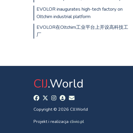
EVOLOR inaugurates high-tech factory on
Oltchim industrial platform
EVOLOR在Oltchim工业平台上开设高科技工
厂
CIJ
.World
Copyright © 2026 CIJ.World
Projekt i realizacja
clivio.pl