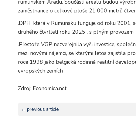
rumunském Aradu. Součástí areálu budou výrobní 
zaměstnance o celkové ploše 21 000 metrů čtver
.DPH, která v Rumunsku funguje od roku 2001, s
druhého čtvrtletí roku 2025 , s plným provozem,
.Přestože VGP nezveřejnila výši investice, společn
mezi novými nájemci, se kterými letos zajistila 
roce 1998 jako belgická rodinná realitní develop
evropských zemích
.
Zdroj: Economica.net
← previous article