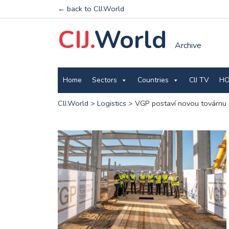
← back to CIJ.World
CIJ.
World
Archive
Home
Sectors
Countries
CIJ TV
HO
CIJ.World
>
Logistics
>
VGP postaví novou továrnu 