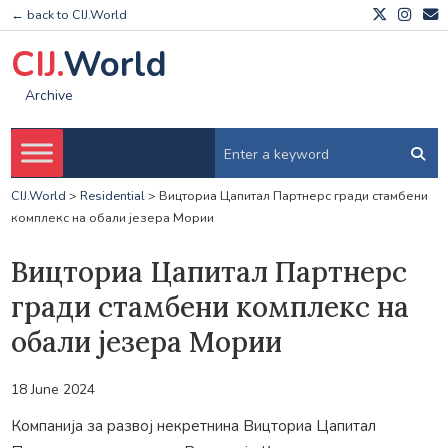
← back to CIJ.World
CIJ.
World
Archive
CIJ.World
>
Residential
>
Вицториа Цапитал Партнерс гради стамбени
комплекс на обали језера Мории
Вицториа Цапитал Партнерс
гради стамбени комплекс на
обали језера Мории
18 June 2024
Компанија за развој некретнина Вицториа Цапитал