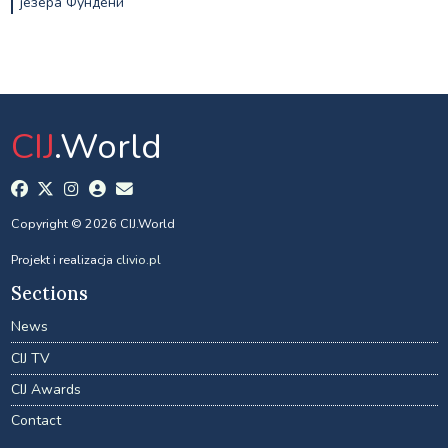
језера Фундени
CIJ
.World
Copyright © 2026 CIJ.World
Projekt i realizacja
clivio.pl
Sections
News
CIJ TV
CIJ Awards
Contact