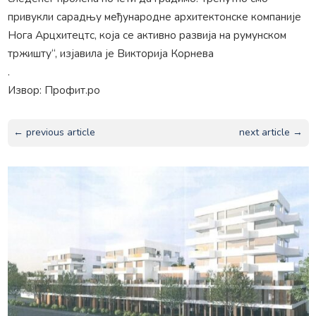
привукли сарадњу међународне архитектонске компаније
Нога Арцхитецтс, која се активно развија на румунском
тржишту“, изјавила је Викторија Корнева
.
Извор: Профит.ро
← previous article
next article →