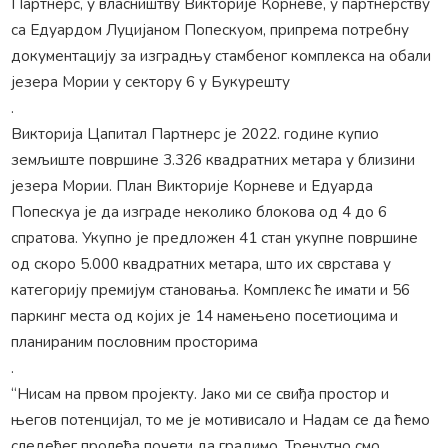
Партнерс, у власништву Викторије Корневе, у партнерству
са Едуардом Луцијаном Попескуом, припрема потребну
документацију за изградњу стамбеног комплекса на обали
језера Мории у сектору 6 у Букурешту
.
Викторија Цапитал Партнерс је 2022. године купио
земљиште површине 3.326 квадратних метара у близини
језера Мории. План Викторије Корневе и Едуарда
Попескуа је да изграде неколико блокова од 4 до 6
спратова. Укупно је предложен 41 стан укупне површине
од скоро 5.000 квадратних метара, што их сврстава у
категорију премијум становања. Комплекс ће имати и 56
паркинг места од којих је 14 намењено посетиоцима и
планираним пословним просторима
.
“Нисам на првом пројекту. Јако ми се свиђа простор и
његов потенцијал, то ме је мотивисало и Надам се да ћемо
следећег пролећа почети да градимо. Тренутно смо