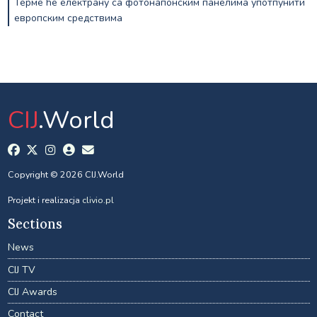
Терме ће електрану са фотонапонским панелима употпунити
европским средствима
CIJ
.World
Copyright © 2026 CIJ.World
Projekt i realizacja
clivio.pl
Sections
News
CIJ TV
CIJ Awards
Contact