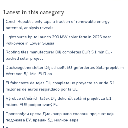
Latest in this category
Czech Republic only taps a fraction of renewable energy
potential, analysis reveals
Lightsource bp to launch 290 MW solar farm in 2026 near
Polkowice in Lower Silesia
Roofing tiles manufacturer Dilj completes EUR 5.1 mln EU-
backed solar project
Dachziegelhersteller Dilj schließt EU-gefördertes Solarprojekt im
Wert von 5,1 Mio. EUR ab
El fabricante de tejas Dilj completa un proyecto solar de 5,1
millones de euros respaldado por la UE
Výrobce střešních tašek Dilj dokončil solární projekt za 5,1
milionu EUR podporovaný EU
Произвођач црепа Диљ завршава соларни пројекат који
подржава ЕУ, вредан 5,1 милион евра