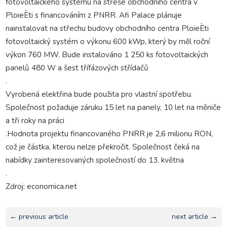
fotovoltaického systému na střeše obchodního centra v
PloieÈti s financováním z PNRR. Afi Palace plánuje
nainstalovat na střechu budovy obchodního centra PloieÈti
fotovoltaický systém o výkonu 600 kWp, který by měl roční
výkon 760 MW. Bude instalováno 1 250 ks fotovoltaických
panelů 480 W a šest třífázových střídačů
.
Vyrobená elektřina bude použita pro vlastní spotřebu.
Společnost požaduje záruku 15 let na panely, 10 let na měniče
a tři roky na práci
.Hodnota projektu financovaného PNRR je 2,6 milionu RON,
což je částka, kterou nelze překročit. Společnost čeká na
nabídky zainteresovaných společností do 13. května
.
Zdroj: economica.net
← previous article
next article →