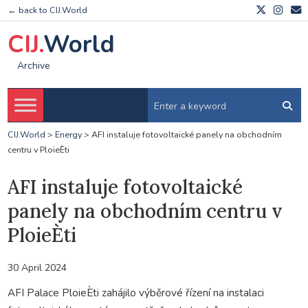
← back to CIJ.World
CIJ.
World
Archive
CIJ.World
>
Energy
>
AFI instaluje fotovoltaické panely na obchodním
centru v PloieÈti
AFI instaluje fotovoltaické
panely na obchodním centru v
PloieÈti
30 April 2024
AFI Palace PloieÈti zahájilo výběrové řízení na instalaci