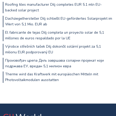
Roofing tiles manufacturer Dilj completes EUR 5.1 mln EU-
backed solar project
Dachziegelhersteller Dilj schließt EU-gefördertes Solarprojekt im
Wert von 5,1 Mio. EUR ab
El fabricante de tejas Dilj completa un proyecto solar de 5,1
millones de euros respaldado por la UE
Výrobce střešních tašek Dilj dokončil solární projekt za 5,1
milionu EUR podporovaný EU
Произвођач црепа Диљ завршава соларни пројекат који
подржава ЕУ, вредан 5,1 милион евра
Therme wird das Kraftwerk mit europäischen Mitteln mit
Photovoltaikmodulen ausstatten