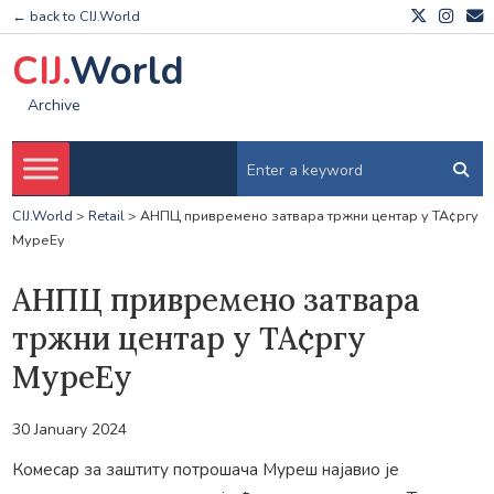
← back to CIJ.World
CIJ.
World
Archive
CIJ.World
>
Retail
>
АНПЦ привремено затвара тржни центар у ТА¢ргу
МуреЕу
АНПЦ привремено затвара
тржни центар у ТА¢ргу
МуреЕу
30 January 2024
Комесар за заштиту потрошача Муреш најавио је