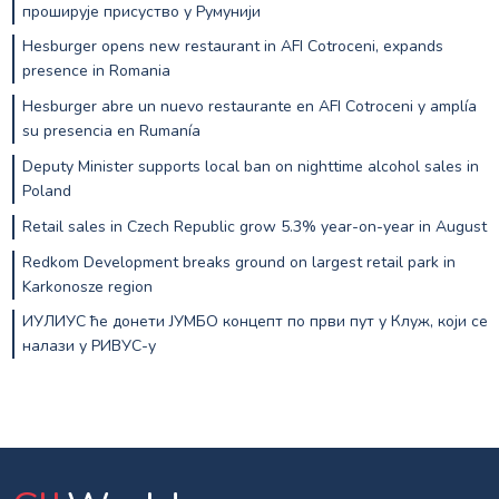
проширује присуство у Румунији
Hesburger opens new restaurant in AFI Cotroceni, expands
presence in Romania
Hesburger abre un nuevo restaurante en AFI Cotroceni y amplía
su presencia en Rumanía
Deputy Minister supports local ban on nighttime alcohol sales in
Poland
Retail sales in Czech Republic grow 5.3% year-on-year in August
Redkom Development breaks ground on largest retail park in
Karkonosze region
ИУЛИУС ће донети ЈУМБО концепт по први пут у Клуж, који се
налази у РИВУС-у