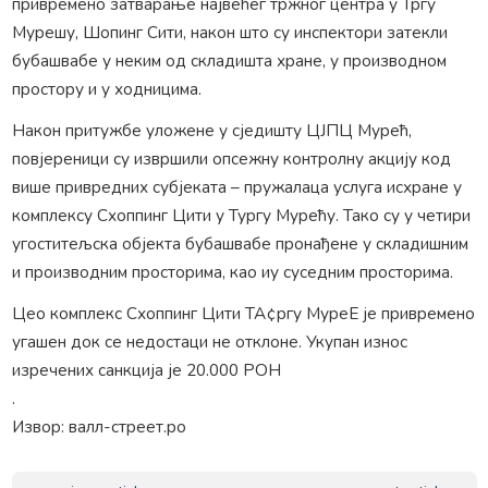
привремено затварање највећег тржног центра у Тргу
Мурешу, Шопинг Сити, након што су инспектори затекли
бубашвабе у неким од складишта хране, у производном
простору и у ходницима.
Након притужбе уложене у сједишту ЦЈПЦ Мурећ,
повјереници су извршили опсежну контролну акцију код
више привредних субјеката – пружалаца услуга исхране у
комплексу Схоппинг Цити у Тургу Мурећу. Тако су у четири
угоститељска објекта бубашвабе пронађене у складишним
и производним просторима, као иу суседним просторима.
Цео комплекс Схоппинг Цити ТА¢ргу МуреЕ је привремено
угашен док се недостаци не отклоне. Укупан износ
изречених санкција је 20.000 РОН
.
Извор: валл-стреет.ро