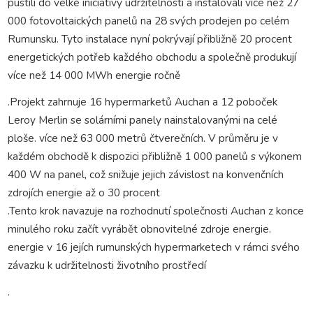
pustili do velké iniciativy udržitelnosti a instalovali více než 27
000 fotovoltaických panelů na 28 svých prodejen po celém
Rumunsku. Tyto instalace nyní pokrývají přibližně 20 procent
energetických potřeb každého obchodu a společně produkují
více než 14 000 MWh energie ročně
.Projekt zahrnuje 16 hypermarketů Auchan a 12 poboček
Leroy Merlin se solárními panely nainstalovanými na celé
ploše. více než 63 000 metrů čtverečních. V průměru je v
každém obchodě k dispozici přibližně 1 000 panelů s výkonem
400 W na panel, což snižuje jejich závislost na konvenčních
zdrojích energie až o 30 procent
.Tento krok navazuje na rozhodnutí společnosti Auchan z konce
minulého roku začít vyrábět obnovitelné zdroje energie.
energie v 16 jejích rumunských hypermarketech v rámci svého
závazku k udržitelnosti životního prostředí
.