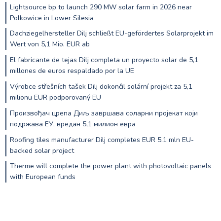
Lightsource bp to launch 290 MW solar farm in 2026 near
Polkowice in Lower Silesia
Dachziegelhersteller Dilj schließt EU-gefördertes Solarprojekt im
Wert von 5,1 Mio. EUR ab
El fabricante de tejas Dilj completa un proyecto solar de 5,1
millones de euros respaldado por la UE
Výrobce střešních tašek Dilj dokončil solární projekt za 5,1
milionu EUR podporovaný EU
Произвођач црепа Диљ завршава соларни пројекат који
подржава ЕУ, вредан 5,1 милион евра
Roofing tiles manufacturer Dilj completes EUR 5.1 mln EU-
backed solar project
Therme will complete the power plant with photovoltaic panels
with European funds