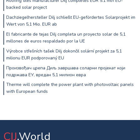
Roofing tiles manufacturer Dilj completes EUR 5.1 mln EU-
backed solar project
Dachziegelhersteller Dilj schließt EU-gefördertes Solarprojekt im
Wert von 5,1 Mio. EUR ab
El fabricante de tejas Dilj completa un proyecto solar de 5,1
millones de euros respaldado por la UE
Výrobce střešních tašek Dilj dokončil solární projekt za 5,1
milionu EUR podporovaný EU
Произвођач црепа Диљ завршава соларни пројекат који
подржава ЕУ, вредан 5,1 милион евра
Therme will complete the power plant with photovoltaic panels
with European funds
CIJ
.World