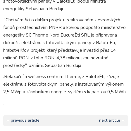
s fotovoltaickými panely v BaloteÈti, podle ministra
energetiky Sebastiana Burduji
.“Chci vám říci o dalším projektu realizovaném z evropských
fondů prostřednictvím PNRR a kterou podpořilo ministerstvo
energetiky SC Therme Nord BucureÈti SRL je připravena
dokončit elektrárnu s fotovoltaickými panely v BaloteÈti,
hrabství Ilfov, projekt, který představuje investici přes 14
milionů RON, z toho RON. 4,78 milionu jsou nevratné
prostředky“, oznámil Sebastian Burduja
.Relaxační a wellness centrum Therme, z BaloteÈti, zřizuje
elektrárnu s fotovoltaickými panely, s instalovaným výkonem
2,5 MWp a zásobníkem energie. systém s kapacitou 0,5 MWh
.
← previous article
next article →