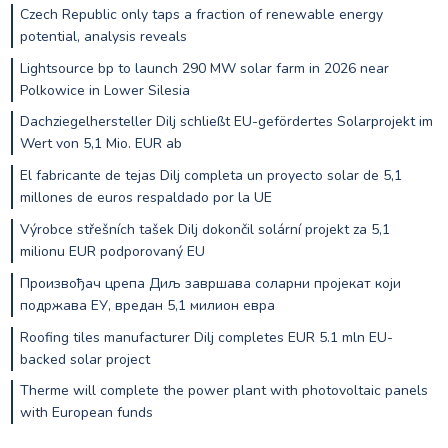
Czech Republic only taps a fraction of renewable energy
potential, analysis reveals
Lightsource bp to launch 290 MW solar farm in 2026 near
Polkowice in Lower Silesia
Dachziegelhersteller Dilj schließt EU-gefördertes Solarprojekt im
Wert von 5,1 Mio. EUR ab
El fabricante de tejas Dilj completa un proyecto solar de 5,1
millones de euros respaldado por la UE
Výrobce střešních tašek Dilj dokončil solární projekt za 5,1
milionu EUR podporovaný EU
Произвођач црепа Диљ завршава соларни пројекат који
подржава ЕУ, вредан 5,1 милион евра
Roofing tiles manufacturer Dilj completes EUR 5.1 mln EU-
backed solar project
Therme will complete the power plant with photovoltaic panels
with European funds