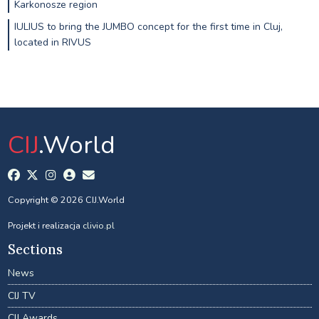
Karkonosze region
IULIUS to bring the JUMBO concept for the first time in Cluj,
located in RIVUS
CIJ
.World
Copyright © 2026 CIJ.World
Projekt i realizacja
clivio.pl
Sections
News
CIJ TV
CIJ Awards