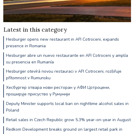
Latest in this category
Hesburger opens new restaurant in AFI Cotroceni, expands
presence in Romania
Hesburger abre un nuevo restaurante en AFI Cotroceni y amplía
su presencia en Rumanía
Hesburger otevírá novou restauraci v AFI Cotroceni, rozšiřuje
přítomnost v Rumunsku
Хесбургер отвара нови ресторан у АФИ Цотроцени,
проширује присуство у Румунији
Deputy Minister supports local ban on nighttime alcohol sales in
Poland
Retail sales in Czech Republic grow 5.3% year-on-year in August
Redkom Development breaks ground on largest retail park in