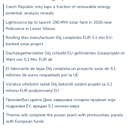
Czech Republic only taps a fraction of renewable energy
potential, analysis reveals
Lightsource bp to launch 290 MW solar farm in 2026 near
Polkowice in Lower Silesia
Roofing tiles manufacturer Dilj completes EUR 5.1 mln EU-
backed solar project
Dachziegelhersteller Dilj schließt EU-gefördertes Solarprojekt im
Wert von 5,1 Mio. EUR ab
El fabricante de tejas Dilj completa un proyecto solar de 5,1
millones de euros respaldado por la UE
Výrobce střešních tašek Dilj dokončil solární projekt za 5,1
milionu EUR podporovaný EU
Произвођач црепа Диљ завршава соларни пројекат који
подржава ЕУ, вредан 5,1 милион евра
Therme will complete the power plant with photovoltaic panels
with European funds