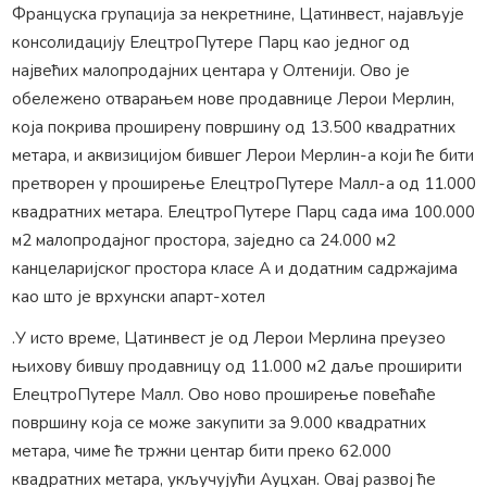
Француска групација за некретнине, Цатинвест, најављује
консолидацију ЕлецтроПутере Парц као једног од
највећих малопродајних центара у Олтенији. Ово је
обележено отварањем нове продавнице Лерои Мерлин,
која покрива проширену површину од 13.500 квадратних
метара, и аквизицијом бившег Лерои Мерлин-а који ће бити
претворен у проширење ЕлецтроПутере Малл-а од 11.000
квадратних метара. ЕлецтроПутере Парц сада има 100.000
м2 малопродајног простора, заједно са 24.000 м2
канцеларијског простора класе А и додатним садржајима
као што је врхунски апарт-хотел
.У исто време, Цатинвест је од Лерои Мерлина преузео
њихову бившу продавницу од 11.000 м2 даље проширити
ЕлецтроПутере Малл. Ово ново проширење повећаће
површину која се може закупити за 9.000 квадратних
метара, чиме ће тржни центар бити преко 62.000
квадратних метара, укључујући Ауцхан. Овај развој ће