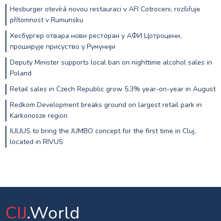
Hesburger otevírá novou restauraci v AFI Cotroceni, rozšiřuje
přítomnost v Rumunsku
Хесбургер отвара нови ресторан у АФИ Цотроцени,
проширује присуство у Румунији
Deputy Minister supports local ban on nighttime alcohol sales in
Poland
Retail sales in Czech Republic grow 5.3% year-on-year in August
Redkom Development breaks ground on largest retail park in
Karkonosze region
IULIUS to bring the JUMBO concept for the first time in Cluj,
located in RIVUS
CIJ
.World