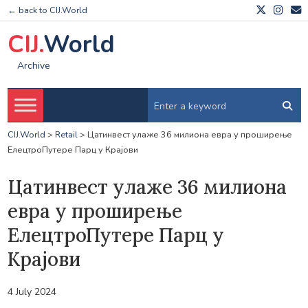
← back to CIJ.World
CIJ.
World
Archive
CIJ.World
>
Retail
>
Цатинвест улаже 36 милиона евра у проширење
ЕлецтроПутере Парц у Крајови
Цатинвест улаже 36 милиона
евра у проширење
ЕлецтроПутере Парц у
Крајови
4 July 2024