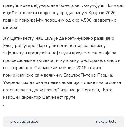
привући нове међународне брендове, укључујући Примарк,
који ће отворити своју прву продавницу у Крајови 2026.
године, покривајући површину од око 4.500 квадратних
метара
.аУ Цатинвесту, наш циљ је да континуирано развијамо
ЕлецтроПутере Парц у витални центар за локалну
заједницу и предузећа, који нуди врхунске садржаје за
професионалне активности, куповину, ресторане, одмор и
гостопримство. Од наше аквизиције 2016. године,
помножили смо са 4 величину ЕлецтроПутере Парц-а.
Уверени смо да ова успешна локација и даље има огроман
потенцијал за даљи развој“, изјавио је Бертранд Като,
извршни директор Цатинвест групе
.
← previous article
next article →