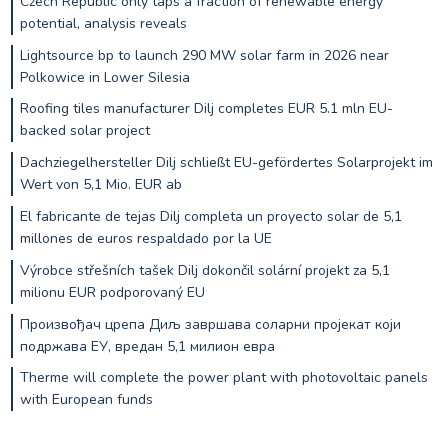
Czech Republic only taps a fraction of renewable energy
potential, analysis reveals
Lightsource bp to launch 290 MW solar farm in 2026 near
Polkowice in Lower Silesia
Roofing tiles manufacturer Dilj completes EUR 5.1 mln EU-
backed solar project
Dachziegelhersteller Dilj schließt EU-gefördertes Solarprojekt im
Wert von 5,1 Mio. EUR ab
El fabricante de tejas Dilj completa un proyecto solar de 5,1
millones de euros respaldado por la UE
Výrobce střešních tašek Dilj dokončil solární projekt za 5,1
milionu EUR podporovaný EU
Произвођач црепа Диљ завршава соларни пројекат који
подржава ЕУ, вредан 5,1 милион евра
Therme will complete the power plant with photovoltaic panels
with European funds