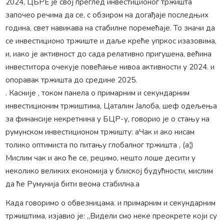
2024, ЦБРЕ је свој преглед инвестиционог тржишта
започео речима да се, с обзиром на догађаје последњих
година, свет навикава на стабилне поремећаје. То значи да
се инвестиционо тржиште и даље креће упркос изазовима,
и, иако је активност до сада релативно пригушена, већина
инвеститора очекује повећање нивоа активности у 2024. и
опоравак тржишта до средине 2025.
. Касније , током панела о примарним и секундарним
инвестиционим тржиштима, Цаталин Јалоба, шеф одељења
за финансије некретнина у БЦР-у, говорио је о стању на
румунском инвестиционом тржишту: аЧак и ако нисам
толико оптимиста по питању глобалног тржишта , (а¦)
Мислим чак и ако ће се, рецимо, нешто лоше десити у
неколико великих економија у блиској будућности, мислим
да ће Румунија бити веома стабилна.а
Када говоримо о обвезницама. и примарним и секундарним
тржиштима, изјавио је: „Видели смо неке преокрете који су