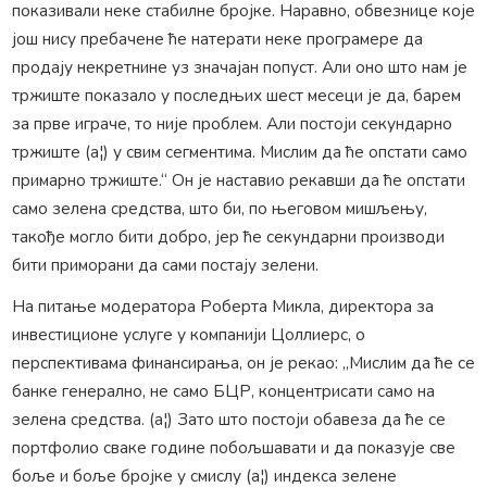
показивали неке стабилне бројке. Наравно, обвезнице које
још нису пребачене ће натерати неке програмере да
продају некретнине уз значајан попуст. Али оно што нам је
тржиште показало у последњих шест месеци је да, барем
за прве играче, то није проблем. Али постоји секундарно
тржиште (а¦) у свим сегментима. Мислим да ће опстати само
примарно тржиште.“ Он је наставио рекавши да ће опстати
само зелена средства, што би, по његовом мишљењу,
такође могло бити добро, јер ће секундарни производи
бити приморани да сами постају зелени.
На питање модератора Роберта Микла, директора за
инвестиционе услуге у компанији Цоллиерс, о
перспективама финансирања, он је рекао: „Мислим да ће се
банке генерално, не само БЦР, концентрисати само на
зелена средства. (а¦) Зато што постоји обавеза да ће се
портфолио сваке године побољшавати и да показује све
боље и боље бројке у смислу (а¦) индекса зелене