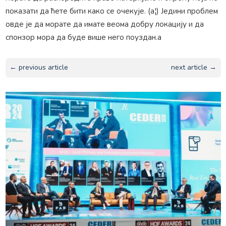
показати да ћете бити како се очекује. (а¦) Једини проблем
овде је да морате да имате веома добру локацију и да
спонзор мора да буде више него поуздан.а
← previous article
next article →