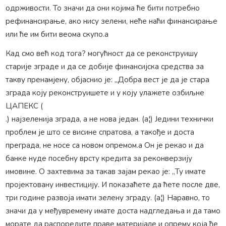
одрживости. То значи да они којима ће бити потребно
рефинансирање, ако нису зелени, неће наћи финансирање
или ће им бити веома скупо.а
Кад смо већ код тога? могућност да се реконструишу
старије зграде и да се добије финансијска средства за
такву пренамјену, објаснио је: „Добра вест је да је стара
зграда коју реконструишете и у коју улажете озбиљне
ЦАПЕКС (
.) најзеленија зграда, а не нова један. (а¦) Једини технички
проблем је што се висине спратова, а такође и доста
преграда, не носе са новом опремом.а Он је рекао и да
банке нуде посебну врсту кредита за реконверзију
имовине. О захтевима за такав зајам рекао је: „Ту имате
пројектовану инвестицију. И показаћете да ћете после две,
три године развоја имати зелену зграду. (а¦) Наравно, то
значи да у међувремену имате доста надгледања и да тамо
морате да распоредите праве материјале и опрему која ће