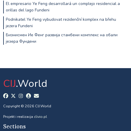
El empresario Ye Feng desarrollará un complejo residencial a
orillas del lago Fundeni
Podnikatel Ye Feng vybudovat rezidenční komplex na břehu
jezera Fundeni
Бизнисмен Ие Фенг развија стамбени комплекс на обали
језера Фундени
CIJ
.World
Copyright © 2026 CIJ.World
Projekt i realizacja
clivio.pl
Sections