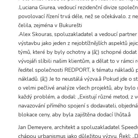
.Luciana Giurea, vedoucí rezidenční divize společ
povolovací řízení trvá déle, než se očekávalo. z ne
čelila, zejména v Bukurešti
.Alex Skouras, spoluzakladatel a vedoucí partner
výstavbu jako jeden z nejobtížnějších aspektů jeji
týmů, které by byly ochotny a (â¦) schopné dodat p
vývojáři slíbili našim klientům, a dělat to v rámc
ředitel společnosti REDPORT, k tématu nákladů p
nákladů. (â¦) Je to neustálá výzva.â Pokud jde o st
o velmi pečlivé analýze všech projektů, aby bylo 
každý problém, a dodal: „Existují různé metod, z ve
navazování přímého spojení s dodavateli, objedná
blokace ceny, aby byla zajištěna dodací lhůta.â
Jan Demeyere, architekt a spoluzakladatel Speedw
chápou urbanismus jako důležitou výzvu. Řekl: „