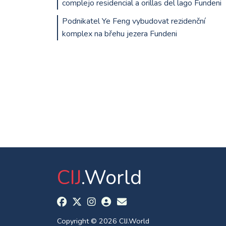
complejo residencial a orillas del lago Fundeni
Podnikatel Ye Feng vybudovat rezidenční
komplex na břehu jezera Fundeni
CIJ
.World
Copyright © 2026 CIJ.World