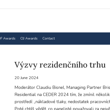
F Awards
CIJ Awards
Contact
Výzvy rezidenčního trhu
20 June 2024
Moderátor Claudiu Bisnel, Managing Partner Bris
Residential na CEDER 2024 tím, že zmínil několik 
prostředí: „nákladové tlaky, nedostatek pracovních 
Poté chtěl vědět, co panelisté považovali za největ