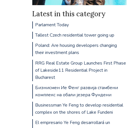
Latest in this category
Parlament Today
Tallest Czech residential tower going up
Poland: Are housing developers changing
their investment plans
RRG Real Estate Group Launches First Phase
of Lakeside11 Residential Project in
Bucharest
Бизнисмен Ие Фенг развија стамбени
комплекс на обали језера Фундени
Businessman Ye Feng to develop residential
complex on the shores of Lake Fundeni
El empresario Ye Feng desarrollará un