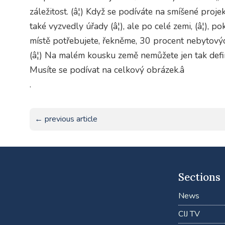
záležitost. (â¦) Když se podíváte na smíšené projekt
také vyzvedly úřady (â¦), ale po celé zemi, (â¦), 
místě potřebujete, řekněme, 30 procent nebytových
(â¦) Na malém kousku země nemůžete jen tak defi
Musíte se podívat na celkový obrázek.â
.
← previous article
Sections
News
CIJ TV