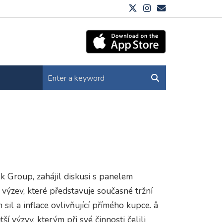
k Group, zahájil diskusi s panelem
výzev, které představuje současné tržní
sil a inflace ovlivňující přímého kupce. â
ší výzvy, kterým při své činnosti čelili