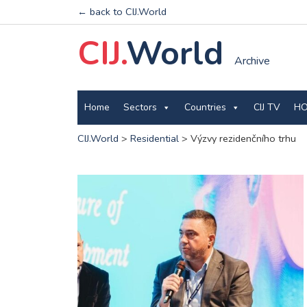
← back to CIJ.World
CIJ.
World
Archive
Home
Sectors
Countries
CIJ TV
HO
CIJ.World
>
Residential
>
Výzvy rezidenčního trhu