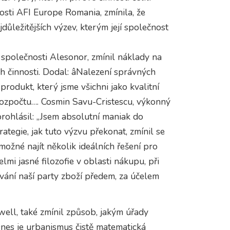
nosti AFI Europe Romania, zmínila, že
jdůležitějších výzev, kterým její společnost
 společnosti Alesonor, zmínil náklady na
ch činnosti. Dodal: âNalezení správných
rodukt, který jsme všichni jako kvalitní
i rozpočtu…. Cosmin Savu-Cristescu, výkonný
rohlásil: „Jsem absolutní maniak do
rategie, jak tuto výzvu překonat, zmínil se
možné najít několik ideálních řešení pro
lmi jasné filozofie v oblasti nákupu, při
vání naší party zboží předem, za účelem
ell, také zmínil způsob, jakým úřady
Dnes je urbanismus čistě matematická