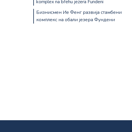
komplex na břehu jezera Fundeni
Бизнисмен Ие Фенг развија стамбени
комплекс на обали језера Фундени