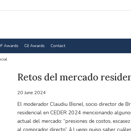
F Awards
CIJ Awards
Contact
cial
Retos del mercado residen
20 June 2024
El moderador Claudiu Bisnel, socio director de Br
residencial en CEDER 2024 mencionando algunos 
actual del mercado: “presiones de costos, escasez
al comprador directo”. â Luego quiso saber cuále