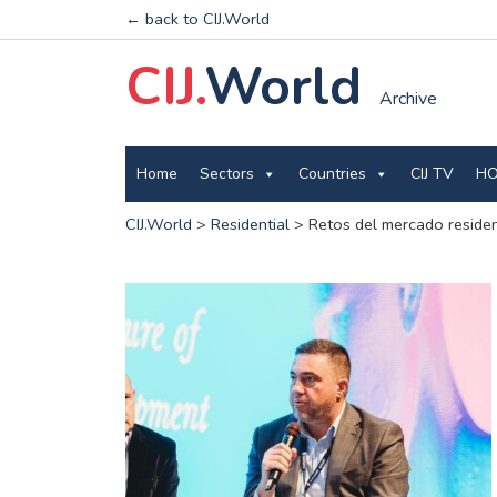
← back to CIJ.World
CIJ.
World
Archive
Home
Sectors
Countries
CIJ TV
HO
CIJ.World
>
Residential
>
Retos del mercado residen