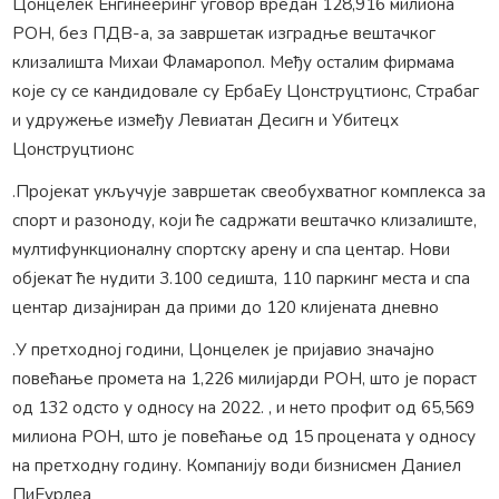
Цонцелек Енгинееринг уговор вредан 128,916 милиона
РОН, без ПДВ-а, за завршетак изградње вештачког
клизалишта Михаи Фламаропол. Међу осталим фирмама
које су се кандидовале су ЕрбаЕу Цонструцтионс, Страбаг
и удружење између Левиатан Десигн и Убитецх
Цонструцтионс
.Пројекат укључује завршетак свеобухватног комплекса за
спорт и разоноду, који ће садржати вештачко клизалиште,
мултифункционалну спортску арену и спа центар. Нови
објекат ће нудити 3.100 седишта, 110 паркинг места и спа
центар дизајниран да прими до 120 клијената дневно
.У претходној години, Цонцелек је пријавио значајно
повећање промета на 1,226 милијарди РОН, што је пораст
од 132 одсто у односу на 2022. , и нето профит од 65,569
милиона РОН, што је повећање од 15 процената у односу
на претходну годину. Компанију води бизнисмен Даниел
ПиЕурлеа