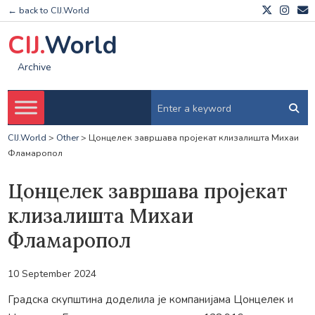
← back to CIJ.World
CIJ.
World
Archive
CIJ.World
>
Other
>
Цонцелек завршава пројекат клизалишта Михаи
Фламаропол
Цонцелек завршава пројекат
клизалишта Михаи
Фламаропол
10 September 2024
Градска скупштина доделила је компанијама Цонцелек и