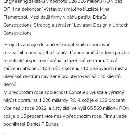
Engineering zakázku v hodnotě 128,916 milionu RON bez
DPH na dokončení výstavby umělého kluziště Mihai
Flamaropol. Mezi další firmy v běhu patřily ErbaÈu
Constructions, Strabag a sdružení Leviatan Design a Ubitech
Constructions
.Projekt zahrnuje dokončení komplexního sportovně-
rekreačního areálu, jehož součástí bude umělá ledová plocha,
multifunkční sportovní aréna. a lázeňské centrum. Nové
zařízení nabídne 3 100 míst k sezení, 110 parkovacích míst a
lázeňské centrum navržené pro ubytování až 120 klientů
denně
.V předchozím roce společnost Concelex vykázala výrazný
nárůst obratu na 1,226 miliardy RON, což je o 132 procent
více než v roce 2022. a čistý zisk ve výši 65,569 milionu RON,
což je o 15 procent více než v předchozím roce. Firmu vede
podnikatel Daniel PiÈurlea
.