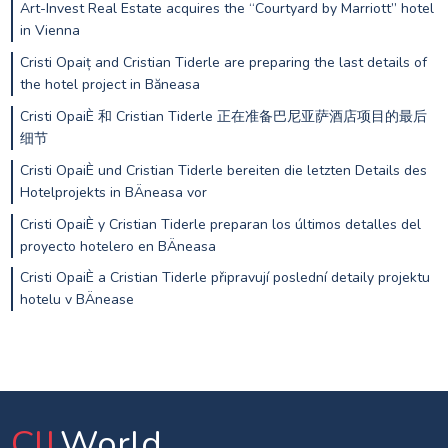
Art-Invest Real Estate acquires the “Courtyard by Marriott” hotel
in Vienna
Cristi Opaiț and Cristian Tiderle are preparing the last details of
the hotel project in Băneasa
Cristi OpaiÈ 和 Cristian Tiderle 正在准备巴尼亚萨酒店项目的最后
细节
Cristi OpaiÈ und Cristian Tiderle bereiten die letzten Details des
Hotelprojekts in BÄneasa vor
Cristi OpaiÈ y Cristian Tiderle preparan los últimos detalles del
proyecto hotelero en BÄneasa
Cristi OpaiÈ a Cristian Tiderle připravují poslední detaily projektu
hotelu v BÄnease
CIJ
.World