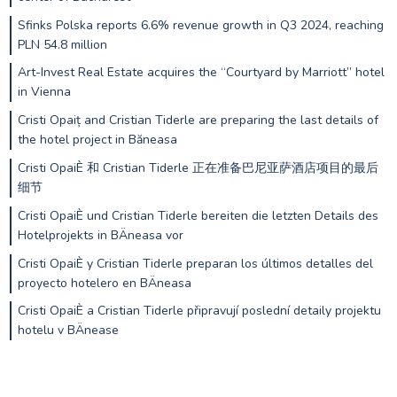
Sfinks Polska reports 6.6% revenue growth in Q3 2024, reaching
PLN 54.8 million
Art-Invest Real Estate acquires the “Courtyard by Marriott” hotel
in Vienna
Cristi Opaiț and Cristian Tiderle are preparing the last details of
the hotel project in Băneasa
Cristi OpaiÈ 和 Cristian Tiderle 正在准备巴尼亚萨酒店项目的最后
细节
Cristi OpaiÈ und Cristian Tiderle bereiten die letzten Details des
Hotelprojekts in BÄneasa vor
Cristi OpaiÈ y Cristian Tiderle preparan los últimos detalles del
proyecto hotelero en BÄneasa
Cristi OpaiÈ a Cristian Tiderle připravují poslední detaily projektu
hotelu v BÄnease