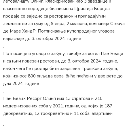
летовалишту Олимп, класификован као 3 звездице и
власништво породице бизнисмена Цристија Борцеа,
продаје се заједно са рестораном и припадајућим
земљиштем за суму од 9 евра, 2 милиона, компанији Стеауа
де Маре ХандР. Потписивање купопродајног уговора
најкасније до 3. октобра 2024. године
.
Потписан је и уговор о закупу, такође за хотел Пам Беацх
и са њим повезан ресторан, до 3. октобра 2024. године,
након чега ће продаја бити завршена. Трошкови закупа,
који износе 800 хиљада евра, биће плаћени у две рате до
јула 2024. године
.
Пам Беацх Ресорт Олимп има 13 спратова и 210
модернизованих соба у 2021. години, од којих је 187
двокреветних, 12 трокреветних и 11 соба. апартмани
.