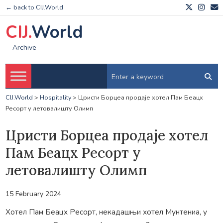
← back to CIJ.World
CIJ.
World
Archive
CIJ.World
>
Hospitality
>
Цристи Борцеа продаје хотел Пам Беацх
Ресорт у летовалишту Олимп
Цристи Борцеа продаје хотел
Пам Беацх Ресорт у
летовалишту Олимп
15 February 2024
Хотел Пам Беацх Ресорт, некадашњи хотел Мунтениа, у