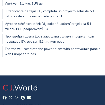
Wert von 5,1 Mio. EUR ab
El fabricante de tejas Dilj completa un proyecto solar de 5,1
millones de euros respaldado por la UE
Výrobce střešních tašek Dilj dokončil solární projekt za 5,1
milionu EUR podporovaný EU
Произвођач црепа Диљ завршава соларни пројекат који
подржава ЕУ, вредан 5,1 милион евра
Therme will complete the power plant with photovoltaic panels
with European funds
CIJ
.World