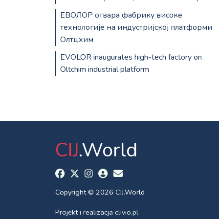
ЕВОЛОР отвара фабрику високе
технологије на индустријској платформи
Олтцхим
EVOLOR inaugurates high-tech factory on
Oltchim industrial platform
CIJ
.World
Copyright © 2026 CIJ.World
Projekt i realizacja
clivio.pl