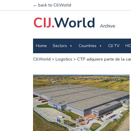
← back to CIJ.World
CIJ.
World
Archive
Home
Sectors
Countries
CIJ TV
HO
CIJ.World
>
Logistics
>
CTP adquiere parte de la ca