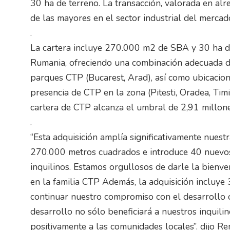
30 ha de terreno. La transacción, valorada en al
de las mayores en el sector industrial del mercad
.
La cartera incluye 270.000 m2 de SBA y 30 ha de
Rumania, ofreciendo una combinación adecuada de
parques CTP (Bucarest, Arad), así como ubicacio
presencia de CTP en la zona (Pitesti, Oradea, Tim
cartera de CTP alcanza el umbral de 2,91 millon
.
“Esta adquisición amplía significativamente nues
270.000 metros cuadrados e introduce 40 nuevos 
inquilinos. Estamos orgullosos de darle la bienve
en la familia CTP Además, la adquisición incluye 
continuar nuestro compromiso con el desarrollo 
desarrollo no sólo beneficiará a nuestros inquilin
positivamente a las comunidades locales”. dijo R