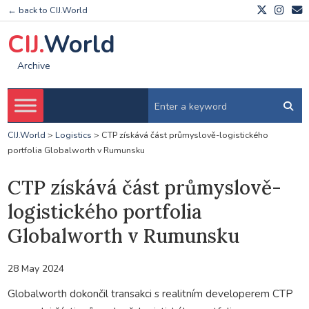
← back to CIJ.World
CIJ.
World
Archive
CIJ.World
>
Logistics
>
CTP získává část průmyslově-logistického
portfolia Globalworth v Rumunsku
CTP získává část průmyslově-
logistického portfolia
Globalworth v Rumunsku
28 May 2024
Globalworth dokončil transakci s realitním developerem CTP