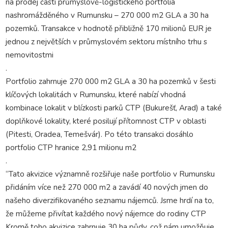
na prodej části průmyslově-logistického portfolia
nashromážděného v Rumunsku – 270 000 m2 GLA a 30 ha
pozemků. Transakce v hodnotě přibližně 170 milionů EUR je
jednou z největších v průmyslovém sektoru místního trhu s
nemovitostmi
.
Portfolio zahrnuje 270 000 m2 GLA a 30 ha pozemků v šesti
klíčových lokalitách v Rumunsku, které nabízí vhodná
kombinace lokalit v blízkosti parků CTP (Bukurešť, Arad) a také
doplňkové lokality, které posilují přítomnost CTP v oblasti
(Pitesti, Oradea, Temešvár). Po této transakci dosáhlo
portfolio CTP hranice 2,91 milionu m2
.
“Tato akvizice významně rozšiřuje naše portfolio v Rumunsku
přidáním více než 270 000 m2 a zavádí 40 nových jmen do
našeho diverzifikovaného seznamu nájemců. Jsme hrdí na to,
že můžeme přivítat každého nový nájemce do rodiny CTP
Kromě toho akvizice zahrnuje 30 ha půdy, což nám umožňuje