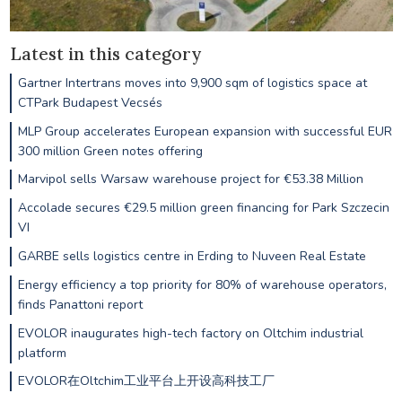
Latest in this category
Gartner Intertrans moves into 9,900 sqm of logistics space at
CTPark Budapest Vecsés
MLP Group accelerates European expansion with successful EUR
300 million Green notes offering
Marvipol sells Warsaw warehouse project for €53.38 Million
Accolade secures €29.5 million green financing for Park Szczecin
VI
GARBE sells logistics centre in Erding to Nuveen Real Estate
Energy efficiency a top priority for 80% of warehouse operators,
finds Panattoni report
EVOLOR inaugurates high-tech factory on Oltchim industrial
platform
EVOLOR在Oltchim工业平台上开设高科技工厂