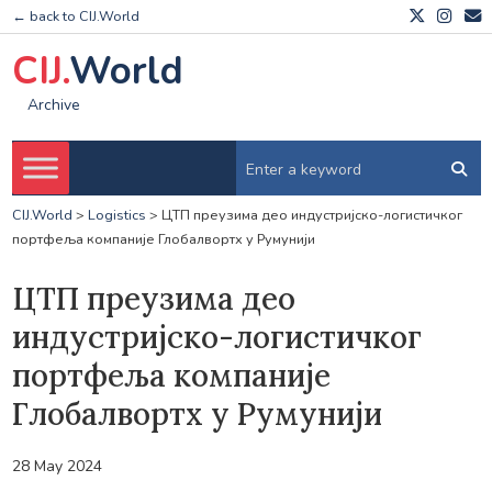
← back to CIJ.World
CIJ.
World
Archive
CIJ.World
>
Logistics
>
ЦТП преузима део индустријско-логистичког
портфеља компаније Глобалвортх у Румунији
ЦТП преузима део
индустријско-логистичког
портфеља компаније
Глобалвортх у Румунији
28 May 2024