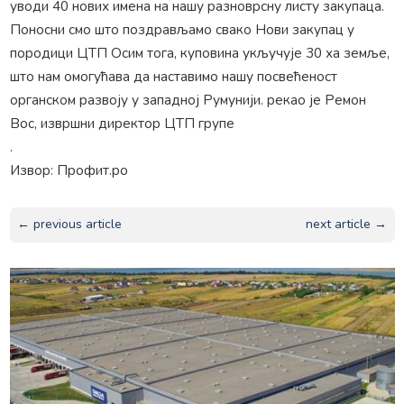
уводи 40 нових имена на нашу разноврсну листу закупаца.
Поносни смо што поздрављамо свако Нови закупац у
породици ЦТП Осим тога, куповина укључује 30 ха земље,
што нам омогућава да наставимо нашу посвећеност
органском развоју у западној Румунији. рекао је Ремон
Вос, извршни директор ЦТП групе
.
Извор: Профит.ро
← previous article
next article →