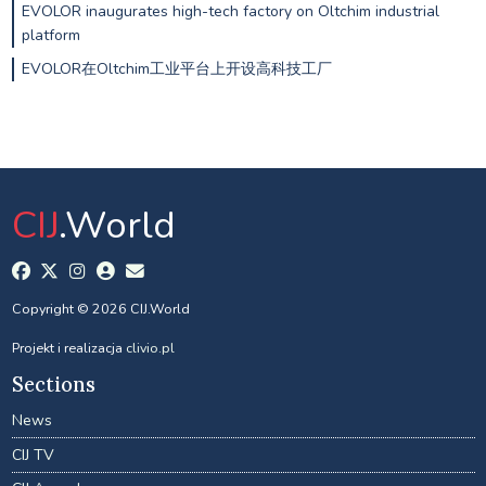
EVOLOR inaugurates high-tech factory on Oltchim industrial
platform
EVOLOR在Oltchim工业平台上开设高科技工厂
CIJ
.World
Copyright © 2026 CIJ.World
Projekt i realizacja
clivio.pl
Sections
News
CIJ TV