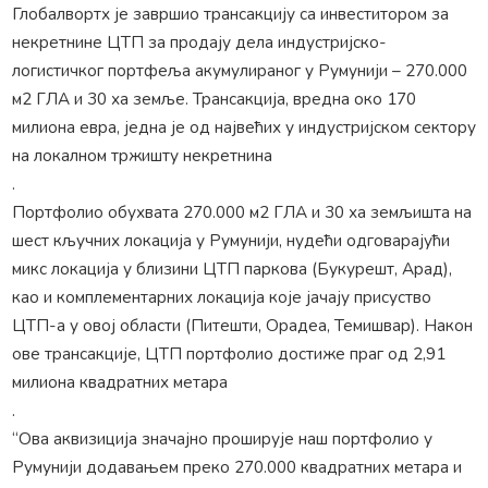
Глобалвортх је завршио трансакцију са инвеститором за
некретнине ЦТП за продају дела индустријско-
логистичког портфеља акумулираног у Румунији – 270.000
м2 ГЛА и 30 ха земље. Трансакција, вредна око 170
милиона евра, једна је од највећих у индустријском сектору
на локалном тржишту некретнина
.
Портфолио обухвата 270.000 м2 ГЛА и 30 ха земљишта на
шест кључних локација у Румунији, нудећи одговарајући
микс локација у близини ЦТП паркова (Букурешт, Арад),
као и комплементарних локација које јачају присуство
ЦТП-а у овој области (Питешти, Орадеа, Темишвар). Након
ове трансакције, ЦТП портфолио достиже праг од 2,91
милиона квадратних метара
.
“Ова аквизиција значајно проширује наш портфолио у
Румунији додавањем преко 270.000 квадратних метара и