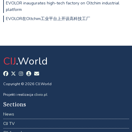
EVOLOR inaugurates high-tech factory on Oltchim industrial
platform
EVOLOR在Oltchim工业平台上开设高科技工厂
CIJ
.World
Copyright © 2026 CIJ.World
Projekt i realizacja
clivio.pl
Sections
News
CIJ TV