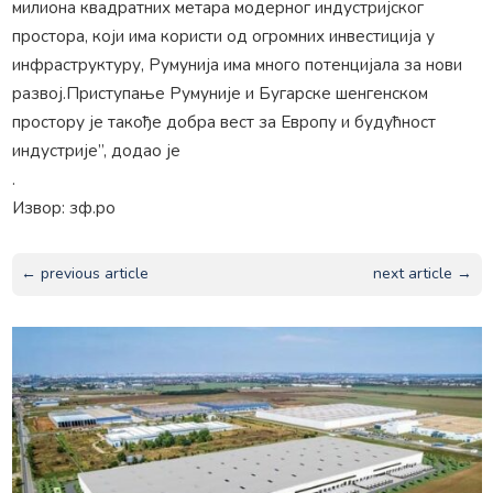
милиона квадратних метара модерног индустријског
простора, који има користи од огромних инвестиција у
инфраструктуру, Румунија има много потенцијала за нови
развој.Приступање Румуније и Бугарске шенгенском
простору је такође добра вест за Европу и будућност
индустрије”, додао је
.
Извор: зф.ро
← previous article
next article →