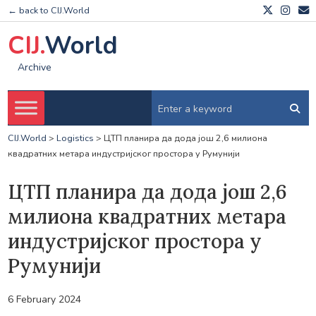
← back to CIJ.World
CIJ.
World
Archive
CIJ.World
>
Logistics
>
ЦТП планира да дода још 2,6 милиона
квадратних метара индустријског простора у Румунији
ЦТП планира да дода још 2,6
милиона квадратних метара
индустријског простора у
Румунији
6 February 2024