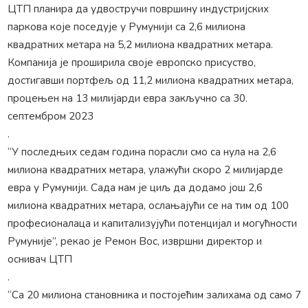
ЦТП планира да удвостручи површину индустријских
паркова које поседује у Румунији са 2,6 милиона
квадратних метара на 5,2 милиона квадратних метара.
Компанија је проширила своје европско присуство,
достигавши портфељ од 11,2 милиона квадратних метара,
процењен на 13 милијарди евра закључно са 30.
септембром 2023
.
“У последњих седам година порасли смо са нула на 2,6
милиона квадратних метара, улажући скоро 2 милијарде
евра у Румунији. Сада нам је циљ да додамо још 2,6
милиона квадратних метара, ослањајући се на тим од 100
професионалаца и капитализујући потенцијал и могућности
Румуније”, рекао је Ремон Вос, извршни директор и
оснивач ЦТП
.
“Са 20 милиона становника и постојећим залихама од само 7