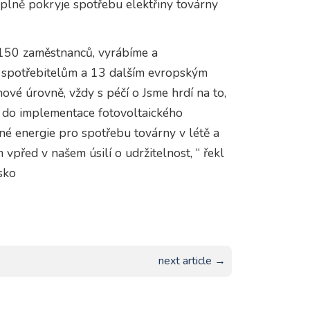
plně pokryje spotřebu elektřiny továrny
ž 150 zaměstnanců, vyrábíme a
 spotřebitelům a 13 dalším evropským
ové úrovně, vždy s péčí o Jsme hrdí na to,
UR do implementace fotovoltaického
né energie pro spotřebu továrny v létě a
 vpřed v našem úsilí o udržitelnost, “ řekl
sko
next article →