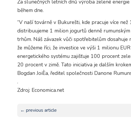
Za slunečných letních dnů výroba zelené energie 
během dne.
“V naší továrně v Bukurešti, kde pracuje více ne
distribuujeme 1 milion jogurtů denně rumunským
trhům. Náš závazek vůči spotřebitelům dosahuje n
že můžeme říci, že investice ve výši 1 milionu E
energetického systému zajišťuje 100 procent zele
20 procent v zimě. Tato iniciativa je dalším krokem
Bogdan JoiÈa, ředitel společnosti Danone Rumun
.
Zdroj: Economica.net
← previous article