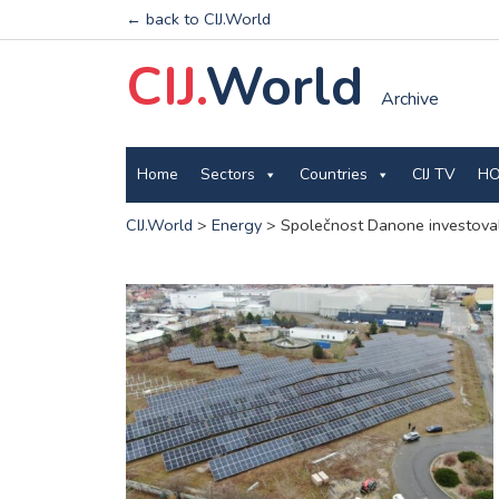
← back to CIJ.World
CIJ.
World
Archive
Home
Sectors
Countries
CIJ TV
HO
CIJ.World
>
Energy
>
Společnost Danone investoval