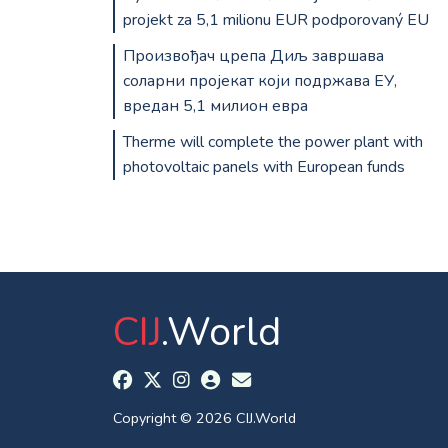
projekt za 5,1 milionu EUR podporovaný EU
Произвођач црепа Диљ завршава
соларни пројекат који подржава ЕУ,
вредан 5,1 милион евра
Therme will complete the power plant with
photovoltaic panels with European funds
CIJ
.World
Copyright © 2026 CIJ.World