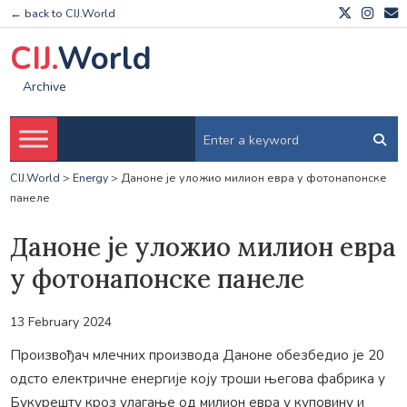
← back to CIJ.World
CIJ.
World
Archive
CIJ.World
>
Energy
>
Даноне је уложио милион евра у фотонапонске
панеле
Даноне је уложио милион евра
у фотонапонске панеле
13 February 2024
Произвођач млечних производа Даноне обезбедио је 20
одсто електричне енергије коју троши његова фабрика у
Букурешту кроз улагање од милион евра у куповину и