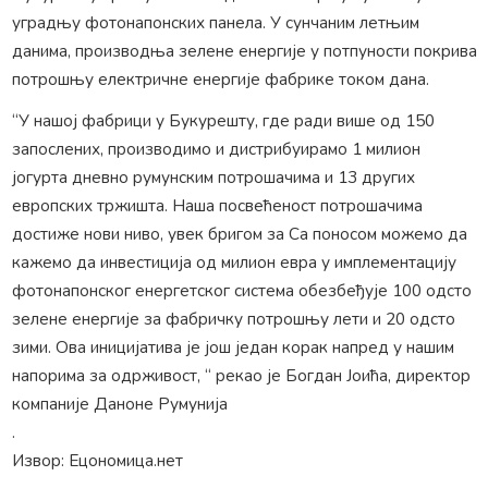
уградњу фотонапонских панела. У сунчаним летњим
данима, производња зелене енергије у потпуности покрива
потрошњу електричне енергије фабрике током дана.
“У нашој фабрици у Букурешту, где ради више од 150
запослених, производимо и дистрибуирамо 1 милион
јогурта дневно румунским потрошачима и 13 других
европских тржишта. Наша посвећеност потрошачима
достиже нови ниво, увек бригом за Са поносом можемо да
кажемо да инвестиција од милион евра у имплементацију
фотонапонског енергетског система обезбеђује 100 одсто
зелене енергије за фабричку потрошњу лети и 20 одсто
зими. Ова иницијатива је још један корак напред у нашим
напорима за одрживост, “ рекао је Богдан Јоића, директор
компаније Даноне Румунија
.
Извор: Ецономица.нет