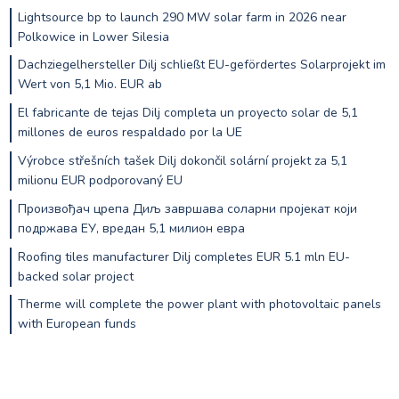
Lightsource bp to launch 290 MW solar farm in 2026 near
Polkowice in Lower Silesia
Dachziegelhersteller Dilj schließt EU-gefördertes Solarprojekt im
Wert von 5,1 Mio. EUR ab
El fabricante de tejas Dilj completa un proyecto solar de 5,1
millones de euros respaldado por la UE
Výrobce střešních tašek Dilj dokončil solární projekt za 5,1
milionu EUR podporovaný EU
Произвођач црепа Диљ завршава соларни пројекат који
подржава ЕУ, вредан 5,1 милион евра
Roofing tiles manufacturer Dilj completes EUR 5.1 mln EU-
backed solar project
Therme will complete the power plant with photovoltaic panels
with European funds