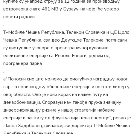
купиле су унапред струју за 12 година за производњу
ветропарка снаге 461 МВ у Бузауу, на којој ће ускоро
почети радови
.
Т-Мобиле Чешка Република, Телеком Словачка и ЦЕ Цоло
Чешка Република, сви део Деутсцхе Телекома, потписали
су виртуелне уговоре о прекограничној куповини
електричне енергије са Резолв Енерги, једним од
програмера парка
.
а³Поносни смо што можемо да омогућимо изградњу новог
сајт за производњу обновљиве енергије и постати лидер у
овој области. Ово је нови корак на нашем путу ка
декарбонизацији. Споразум нам такође пружа значајну
диверсификацију ризика у нашој стратегији набавке
енергије и заштиту од флуктуација цена енергије“, рекао је
Павел Хадрболец, финансијски директор Т-Мобиле Чешка
Република и Телекома Словачке