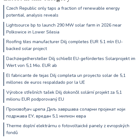
Czech Republic only taps a fraction of renewable energy
potential, analysis reveals
Lightsource bp to launch 290 MW solar farm in 2026 near
Polkowice in Lower Silesia
Roofing tiles manufacturer Dilj completes EUR 5.1 mln EU-
backed solar project
Dachziegelhersteller Dilj schließt EU-gefördertes Solarprojekt im
Wert von 5,1 Mio. EUR ab
El fabricante de tejas Dilj completa un proyecto solar de 5,1
millones de euros respaldado por la UE
Výrobce střešních tašek Dilj dokončil solární projekt za 5,1
milionu EUR podporovaný EU
Произвођач црепа Диљ завршава соларни пројекат који
подржава ЕУ, вредан 5,1 милион евра
Therme doplní elektrárnu o fotovoltaické panely z evropských
fondů