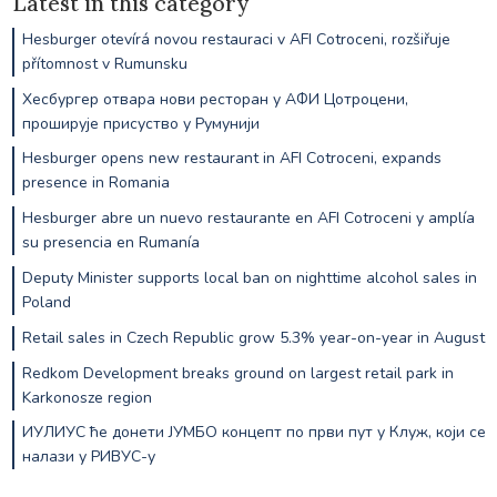
Latest in this category
Hesburger otevírá novou restauraci v AFI Cotroceni, rozšiřuje
přítomnost v Rumunsku
Хесбургер отвара нови ресторан у АФИ Цотроцени,
проширује присуство у Румунији
Hesburger opens new restaurant in AFI Cotroceni, expands
presence in Romania
Hesburger abre un nuevo restaurante en AFI Cotroceni y amplía
su presencia en Rumanía
Deputy Minister supports local ban on nighttime alcohol sales in
Poland
Retail sales in Czech Republic grow 5.3% year-on-year in August
Redkom Development breaks ground on largest retail park in
Karkonosze region
ИУЛИУС ће донети ЈУМБО концепт по први пут у Клуж, који се
налази у РИВУС-у