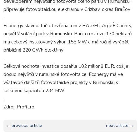
developerem největšího fotovoltaického parku v Rumunsku,
připravuje fotovoltaickou elektrárnu v Crizbav, okres BraÈov
.
Econergy slavnostně otevřena loni v RÄteÈti, ArgeÈ County,
největší solární park v Rumunsku. Park o rozloze 170 hektarů
má celkový instalovaný výkon 155 MW a má ročně vyrábět
přibližně 220 GWh elektřiny
.
Celková hodnota investice dosáhla 102 milionů EUR, což je
dosud největší v rumunské fotovoltaice. Econergy má ve
výstavbě další tři fotovoltaické projekty v Rumunsku s
celkovou kapacitou 234 MW
.
Zdroj: Profit.ro
← previous article
next article →