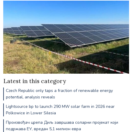
Latest in this category
Czech Republic only taps a fraction of renewable energy
potential, analysis reveals
Lightsource bp to launch 290 MW solar farm in 2026 near
Polkowice in Lower Silesia
Произвођач црепа Диљ завршава соларни пројекат који
подржава ЕУ, вредан 5,1 милион евра