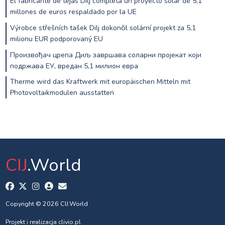
El fabricante de tejas Dilj completa un proyecto solar de 5,1
millones de euros respaldado por la UE
Výrobce střešních tašek Dilj dokončil solární projekt za 5,1
milionu EUR podporovaný EU
Произвођач црепа Диљ завршава соларни пројекат који
подржава ЕУ, вредан 5,1 милион евра
Therme wird das Kraftwerk mit europäischen Mitteln mit
Photovoltaikmodulen ausstatten
CIJ
.World
Copyright © 2026 CIJ.World
Projekt i realizacja
clivio.pl