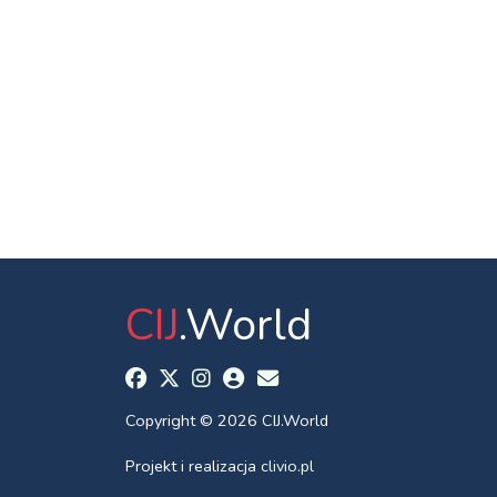
CIJ
.World
Copyright © 2026 CIJ.World
Projekt i realizacja
clivio.pl