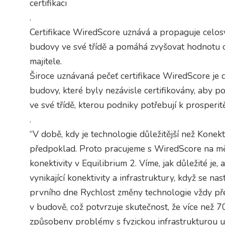
certifikaci
.
Certifikace WiredScore uznává a propaguje celosv
budovy ve své třídě a pomáhá zvyšovat hodnotu o
majitele.
Široce uznávaná pečeť certifikace WiredScore je 
budovy, které byly nezávisle certifikovány, aby po
ve své třídě, kterou podniky potřebují k prosperit
.
“V době, kdy je technologie důležitější než Konekt
předpoklad. Proto pracujeme s WiredScore na měřen
konektivity v Equilibrium 2. Víme, jak důležité je, 
vynikající konektivity a infrastruktury, když se na
prvního dne Rychlost změny technologie vždy před
v budově, což potvrzuje skutečnost, že více než 
způsobeny problémy s fyzickou infrastrukturou u