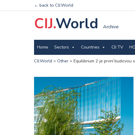
← back to CIJ.World
CIJ.
World
Archive
Home
Sectors
Countries
CIJ TV
HO
CIJ.World
>
Other
>
Equilibrium 2 je první budovou 