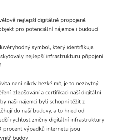
ětově nejlepší digitálně propojené
bjekt pro potenciální nájemce i budoucí
důvěryhodný symbol, který identifikuje
skytovaly nejlepší infrastrukturu připojení
ě
ivita není nikdy hezké mít, je to nezbytný
í, zlepšování a certifikaci naší digitální
aby naši nájemci byli schopni těžit z
stěhují do naší budovy, a to hned od
čí rychlost změny digitální infrastruktury
70 procent výpadků internetu jsou
vnitř budov