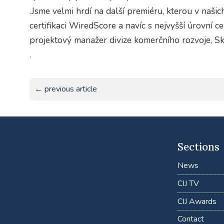
.Jsme velmi hrdí na další premiéru, kterou v naš
certifikaci WiredScore a navíc s nejvyšší úrovní cer
projektový manažer divize komerčního rozvoje, S
.
← previous article
Sections
News
CIJ TV
CIJ Awards
Contact