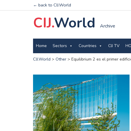
← back to CIJ.World
CIJ.
World
Archive
Home
Sectors
Countries
CIJ TV
HO
CIJ.World
>
Other
>
Equilibrium 2 es el primer edif