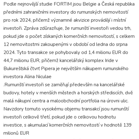
Podle nejnovější studie FORTIM jsou Belgie a Česká republika
předními zahraničními investory do rumunských nemovitostí
pro rok 2024, přičemž významné akvizice provádějí i místní
investoři. Zpráva zdůrazňuje, že rumunští investoři vedou trh,
pokud jde o počet získaných komerčních nemovitostí, s celkem
12 nemovitostmi zakoupenými v období od ledna do srpna
2024. Tyto transakce se pohybovaly od 1,4 milionu EUR do
44,7 milionu EUR, přičemž kancelářský komplex Iride v
Bukurešťská čtvrť Pipera je největším nákupem rumunského
investora Alina Niculae
.Rumunští investoři se zaměřují především na kancelářské
budovy, hotely v menších městech a horských střediscích, dvě
malá nákupní centra a maloobchodní portfolia na úrovni ulic.
Navzdory tomuto vysokému objemu transakcí jsou rumunští
investoři celkově třetí, pokud jde o celkovou hodnotu
investice, s akumulací komerčních nemovitostí v hodnotě 139
milionů EUR