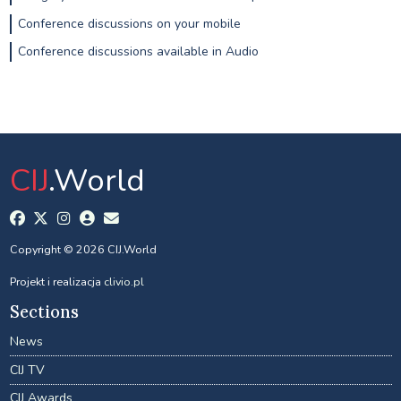
Conference discussions on your mobile
Conference discussions available in Audio
CIJ
.World
Copyright © 2026 CIJ.World
Projekt i realizacja
clivio.pl
Sections
News
CIJ TV
CIJ Awards