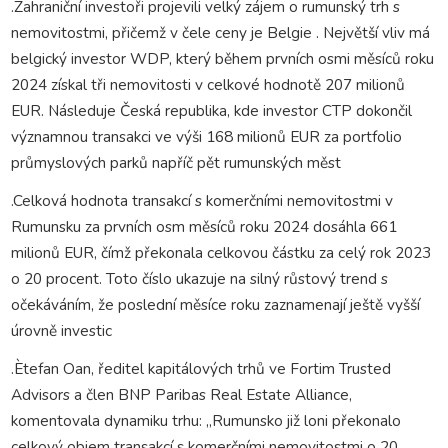
.Zahraniční investoři projevili velký zájem o rumunský trh s
nemovitostmi, přičemž v čele ceny je Belgie . Největší vliv má
belgický investor WDP, který během prvních osmi měsíců roku
2024 získal tři nemovitosti v celkové hodnotě 207 milionů
EUR. Následuje Česká republika, kde investor CTP dokončil
významnou transakci ve výši 168 milionů EUR za portfolio
průmyslových parků napříč pět rumunských měst
.Celková hodnota transakcí s komerčními nemovitostmi v
Rumunsku za prvních osm měsíců roku 2024 dosáhla 661
milionů EUR, čímž překonala celkovou částku za celý rok 2023
o 20 procent. Toto číslo ukazuje na silný růstový trend s
očekáváním, že poslední měsíce roku zaznamenají ještě vyšší
úrovně investic
.Ètefan Oan, ředitel kapitálových trhů ve Fortim Trusted
Advisors a člen BNP Paribas Real Estate Alliance,
komentovala dynamiku trhu: „Rumunsko již loni překonalo
celkový objem transakcí s komerčními nemovitostmi o 20