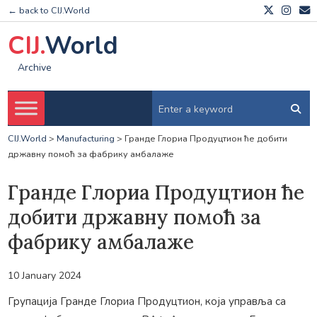
← back to CIJ.World
CIJ.
World
Archive
CIJ.World
>
Manufacturing
>
Гранде Глориа Продуцтион ће добити
државну помоћ за фабрику амбалаже
Гранде Глориа Продуцтион ће
добити државну помоћ за
фабрику амбалаже
10 January 2024
Групација Гранде Глориа Продуцтион, која управља са