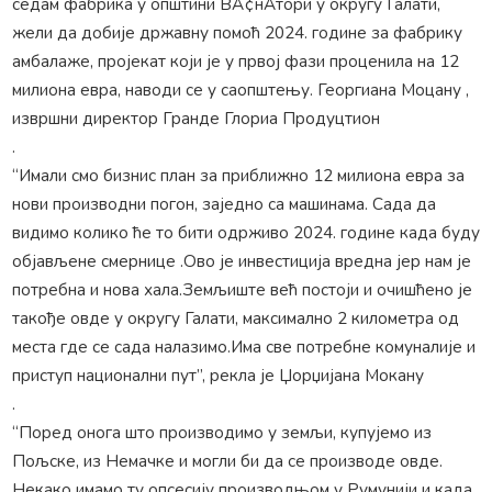
седам фабрика у општини ВА¢нАтори у округу Галати,
жели да добије државну помоћ 2024. године за фабрику
амбалаже, пројекат који је у првој фази проценила на 12
милиона евра, наводи се у саопштењу. Георгиана Моцану ,
извршни директор Гранде Глориа Продуцтион
.
“Имали смо бизнис план за приближно 12 милиона евра за
нови производни погон, заједно са машинама. Сада да
видимо колико ће то бити одрживо 2024. године када буду
објављене смернице .Ово је инвестиција вредна јер нам је
потребна и нова хала.Земљиште већ постоји и очишћено је
такође овде у округу Галати, максимално 2 километра од
места где се сада налазимо.Има све потребне комуналије и
приступ национални пут”, рекла је Џорџијана Мокану
.
“Поред онога што производимо у земљи, купујемо из
Пољске, из Немачке и могли би да се производе овде.
Некако имамо ту опсесију производњом у Румунији и када