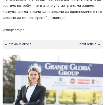
осетимо потребу , чак и ако је унутар групе, ми радимо
калкулације да видимо како можемо да производимо и где
можемо да се проширимо“, додала је
.
Извор: зф.ро
← previous article
next article →