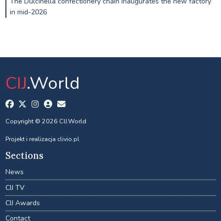
The Dulcinella confectionery chain inaugurates the new factory
in mid-2026
CIJ
.World
Copyright © 2026 CIJ.World
Projekt i realizacja
clivio.pl
Sections
News
CIJ TV
CIJ Awards
Contact