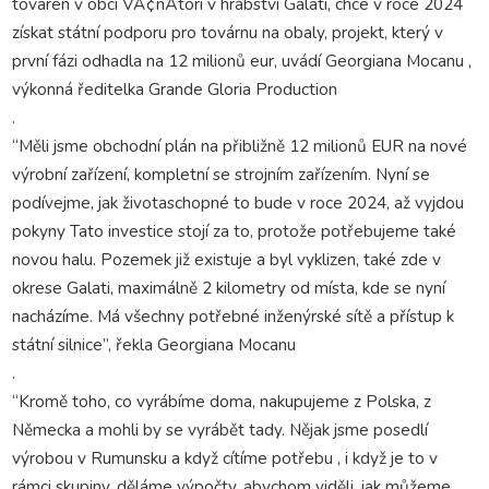
továren v obci VÃ¢nÄtori v hrabství Galati, chce v roce 2024
získat státní podporu pro továrnu na obaly, projekt, který v
první fázi odhadla na 12 milionů eur, uvádí Georgiana Mocanu ,
výkonná ředitelka Grande Gloria Production
.
“Měli jsme obchodní plán na přibližně 12 milionů EUR na nové
výrobní zařízení, kompletní se strojním zařízením. Nyní se
podívejme, jak životaschopné to bude v roce 2024, až vyjdou
pokyny Tato investice stojí za to, protože potřebujeme také
novou halu. Pozemek již existuje a byl vyklizen, také zde v
okrese Galati, maximálně 2 kilometry od místa, kde se nyní
nacházíme. Má všechny potřebné inženýrské sítě a přístup k
státní silnice”, řekla Georgiana Mocanu
.
“Kromě toho, co vyrábíme doma, nakupujeme z Polska, z
Německa a mohli by se vyrábět tady. Nějak jsme posedlí
výrobou v Rumunsku a když cítíme potřebu , i když je to v
rámci skupiny, děláme výpočty, abychom viděli, jak můžeme