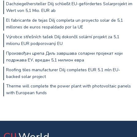
Dachziegelhersteller Dilj schließt EU-gefördertes Solarprojekt im
Wert von 5,1 Mio. EUR ab
El fabricante de tejas Dilj completa un proyecto solar de 5,1
millones de euros respaldado por la UE
Výrobce střešních tašek Dilj dokončil solární projekt za 5,1
milionu EUR podporovaný EU
Произвођач црепа Диљ завршава соларни пројекат који
подржава ЕУ, вредан 5,1 милион евра
Roofing tiles manufacturer Dilj completes EUR 5.1 mln EU-
backed solar project
Therme will complete the power plant with photovoltaic panels
with European funds
CIJ
.World