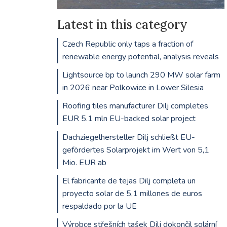
Latest in this category
Czech Republic only taps a fraction of
renewable energy potential, analysis reveals
Lightsource bp to launch 290 MW solar farm
in 2026 near Polkowice in Lower Silesia
Roofing tiles manufacturer Dilj completes
EUR 5.1 mln EU-backed solar project
Dachziegelhersteller Dilj schließt EU-
gefördertes Solarprojekt im Wert von 5,1
Mio. EUR ab
El fabricante de tejas Dilj completa un
proyecto solar de 5,1 millones de euros
respaldado por la UE
Výrobce střešních tašek Dilj dokončil solární