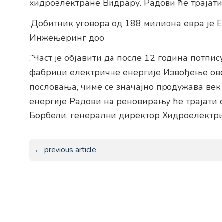
хидроелектране Видрару. Радови ће трајати
.Добитник уговора од 188 милиона евра је Е
Инжењеринг доо
.”Част је објавити да после 12 година потп
фабрици електричне енергије Извођење овог
пословања, чиме се значајно продужава ве
енергије Радови на реновирању ће трајати с
Борбели, генерални директор Хидроелектри
← previous article