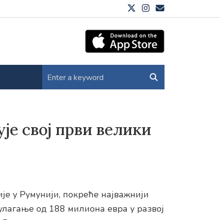
је свој први велики
је у Румунији, покреће најважнији
 улагање од 188 милиона евра у развој