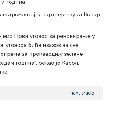
 7 година
лектромонтај, у партнерству са Конар
исујемо Први уговор за реновирање у
 уговора биће изазов за све
к опреме за производњу зелене
едам година“, рекао је Карољ
ке.
next article →