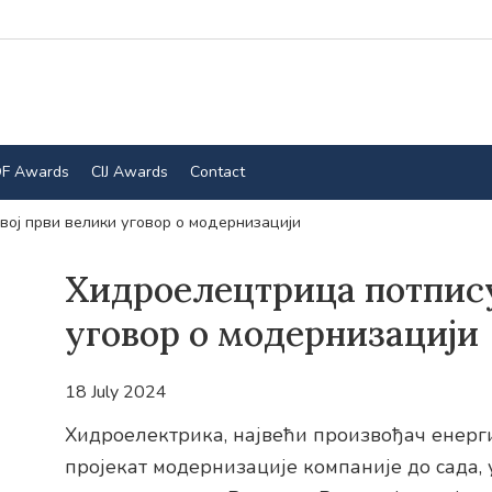
F Awards
CIJ Awards
Contact
вој први велики уговор о модернизацији
Хидроелецтрица потпису
уговор о модернизацији
18 July 2024
Хидроелектрика, највећи произвођач енерги
пројекат модернизације компаније до сада,