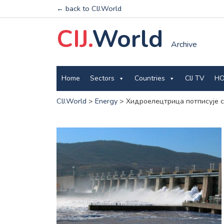
← back to CIJ.World
CIJ.
World
Archive
Home
Sectors
Countries
CIJ TV
HO
CIJ.World
>
Energy
>
Хидроелецтрица потписује с