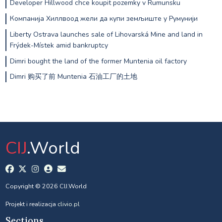
Developer Hillwood chce koupit pozemky v Rumunsku
Компанија Хиллвоод жели да купи земљиште у Румунији
Liberty Ostrava launches sale of Lihovarská Mine and land in
Frýdek-Místek amid bankruptcy
Dimri bought the land of the former Muntenia oil factory
Dimri 购买了前 Muntenia 石油工厂的土地
CIJ
.World
Copyright © 2026 CIJ.World
Projekt i realizacja
clivio.pl
Sections