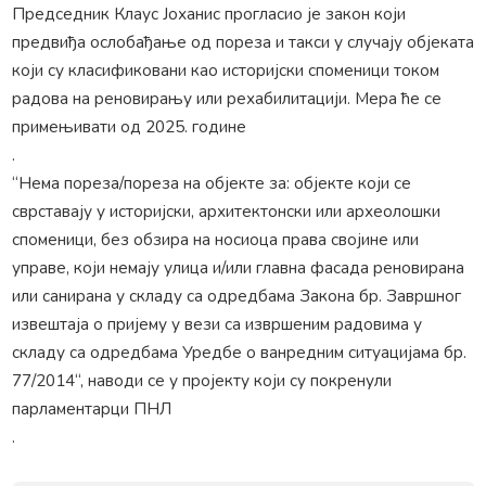
Председник Клаус Јоханис прогласио је закон који
предвиђа ослобађање од пореза и такси у случају објеката
који су класификовани као историјски споменици током
радова на реновирању или рехабилитацији. Мера ће се
примењивати од 2025. године
.
“Нема пореза/пореза на објекте за: објекте који се
сврставају у историјски, архитектонски или археолошки
споменици, без обзира на носиоца права својине или
управе, који немају улица и/или главна фасада реновирана
или санирана у складу са одредбама Закона бр. Завршног
извештаја о пријему у вези са извршеним радовима у
складу са одредбама Уредбе о ванредним ситуацијама бр.
77/2014“, наводи се у пројекту који су покренули
парламентарци ПНЛ
.