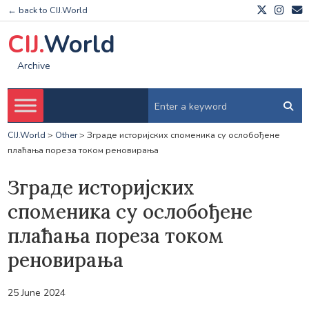
← back to CIJ.World
CIJ.
World
Archive
CIJ.World
>
Other
>
Зграде историјских споменика су ослобођене
плаћања пореза током реновирања
Зграде историјских
споменика су ослобођене
плаћања пореза током
реновирања
25 June 2024