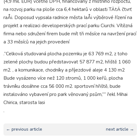
(4,9 mil. EUR) včetně DPH, financovaný z místního rozpočtu,
na rozvoj parku na ploše cca 6,4 hektarů v oblasti TÄtÄ čtvrť
raÅi. Doposud vypsala radnice města IaÅi výběrové řízení na
projekt a realizaci developerských prací parku Ciurchi. Vítězná
firma nebo sdružení firem bude mít tři měsíce na navržení prací
a 33 měsíců na jejich provedení
.”Celková studovaná plocha pozemku je 63 769 m2, z toho
zelené plochy budou představovat 57 877 m2, hřiště 1 060
m2. , a komunikace, chodníky a příjezdové aleje 4 130 m2
Bude vysázeno více než 120 stromů, 1 000 keřů, plocha
trávníku dosáhne cca 56 000 m2. sportovní hřiště, bude
instalováno vybavení pro park věnovaný psům,”” řekl Mihai
Chirica, starosta Iasi
.
← previous article
next article →