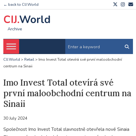
← back to CIJ.World
CIJ.
World
Archive
CIJ.World
>
Retail
>
Imo Invest Total otevírá své první maloobchodní
centrum na Sinaii
Imo Invest Total otevírá své
první maloobchodní centrum na
Sinaii
30 July 2024
Společnost Imo Invest Total slavnostně otevřela nové Sinaia