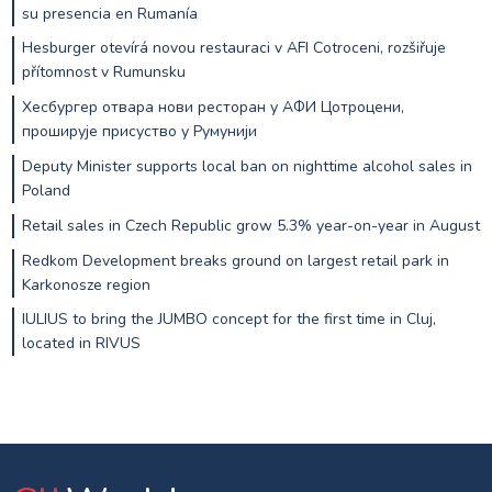
su presencia en Rumanía
Hesburger otevírá novou restauraci v AFI Cotroceni, rozšiřuje
přítomnost v Rumunsku
Хесбургер отвара нови ресторан у АФИ Цотроцени,
проширује присуство у Румунији
Deputy Minister supports local ban on nighttime alcohol sales in
Poland
Retail sales in Czech Republic grow 5.3% year-on-year in August
Redkom Development breaks ground on largest retail park in
Karkonosze region
IULIUS to bring the JUMBO concept for the first time in Cluj,
located in RIVUS