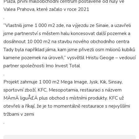
Plaza, první maloobchodní centrum postavené od nuly ve
Valea Prahova, které začalo v roce 2021
.
“Vlastnili jsme 1 000 m2 zde, na výjezdu ze Sinaie, a uzavřeli
jsme partnerství s městem halu koncesovat další pozemek a
dosáhnout 10 000 m2 na stavbu nového obchodního centra
Tady byla například jáma, kam jsme přivezli osm milionů kubíků
kamene pozemek na úroveň,“ vysvětlil Hristu Geoge – vedoucí
partner společnosti Imo Invest Total
.
Projekt zahrnuje 1 000 m2 Mega Image, Jysk, Kik, Sinsay,
sportovní zboží, KFC, Mesopotamia, restauraci s názvem
MÄmÄ liguÅ£Ä plus obchod s místními produkty. KFC už
otevřeli a říkají, že je to momentálně restaurace s nejvyššími
tržbami v zemi
.